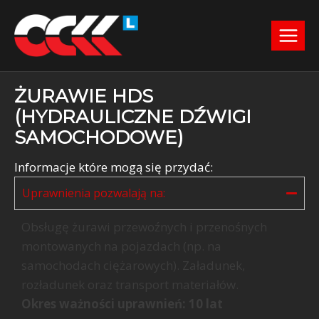
ŻURAWIE HDS
(HYDRAULICZNE DŹWIGI
SAMOCHODOWE)
Informacje które mogą się przydać:
Uprawnienia pozwalają na:
Obsługę żurawi przewoźnych i przenośnych
montowanych na pojazdach (np. na
samochodach ciężarowych). Załadunek,
rozładunek oraz transport materiałów.
Okres ważności uprawnień: 10 lat